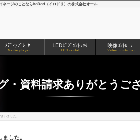
ージのことならIroDori（イロドリ）の株式会社オール
ﾒﾃﾞｨｱﾌﾟﾚｰﾔｰ
LEDﾋﾞｼﾞｮﾝﾄﾗｯｸ
映像ｺﾝﾄﾛｰﾗｰ
Media player
LED rental
Video controller
グ・資料請求ありがとうご
ございました。
しました。