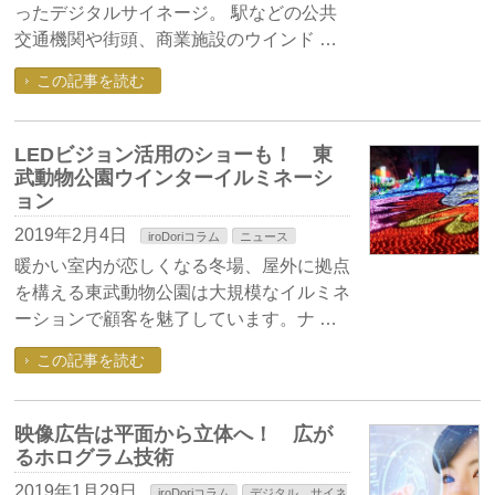
ったデジタルサイネージ。 駅などの公共
交通機関や街頭、商業施設のウインド …
この記事を読む
LEDビジョン活用のショーも！ 東
武動物公園ウインターイルミネーシ
ョン
2019年2月4日
iroDoriコラム
ニュース
暖かい室内が恋しくなる冬場、屋外に拠点
を構える東武動物公園は大規模なイルミネ
ーションで顧客を魅了しています。ナ …
この記事を読む
映像広告は平面から立体へ！ 広が
るホログラム技術
2019年1月29日
iroDoriコラム
デジタル サイネ