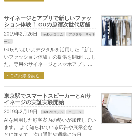
サイネージとアプリで新しいファッ
ション体験！ GUの原宿次世代店舗
2019年2月26日
iroDoriコラム
デジタル サイネ
ージ
GUがいよいよデジタルを活用した「新し
いファッション体験」の提供を開始しまし
た。専用のサイネージとスマホアプリ …
この記事を読む
東京駅でスマートスピーカーとAIサ
イネージの実証実験開始
2019年2月19日
iroDoriコラム
ニュース
AIを利用した顧客案内の勢いが加速してい
ます。 よく知られている広告や展示会な
どに加えて、次は通勤や通学に毎日 …