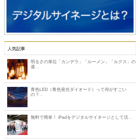
人気記事
明るさの単位「カンデラ」「ルーメン」「ルクス」の
違...
青色LED（青色発光ダイオード）って何がすごい
の？...
無料で簡単！ iPadをデジタルサイネージとして活...