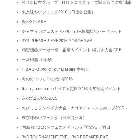
NTT西日本グループ・NTTドコモグループ関西合同防災訓練
東京味わいフェスタ2016（日比谷公園）
浜松SPLASH
ジャマイカフェスティバル in JR鳥取駅前バードハット
3X3 PREMIER.EXE2016 YOKOHAMA
精密機器メーカー様 企業内イベント-綱引き大会2016
三菱樹脂 工場祭
FIBA 3×3 World Tour Masters 宇都宮
海の灯まつり in お台場2016
Itaria , amore mio ! 日伊国交樹立150周年記念イベント
京都第2大祝祭2015
ちびっこランバイク大会～ナゴヤチャレンジカップ2015～
東京味わいフェスタ（日比谷公園）
国際都市おおたフェスティバルin「空の日」羽田
3×3 TOURNAMENT.EXE、3×3 PREMIER.EXE