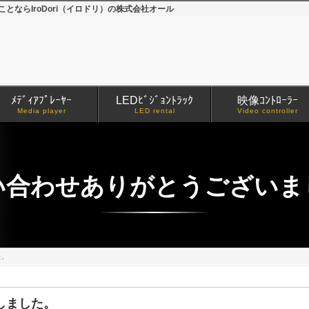
ならIroDori（イロドリ）の株式会社オール
ﾒﾃﾞｨｱﾌﾟﾚｰﾔｰ
LEDﾋﾞｼﾞｮﾝﾄﾗｯｸ
映像ｺﾝﾄﾛｰﾗｰ
Media player
LED rental
Video controller
い合わせありがとうございま
た。
しました。