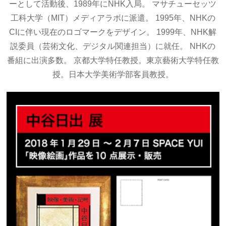
ーとして活動後、1989年にNHK入局。 マサチューセッツ
工科大学（MIT）メディアラボに派遣。 1995年、NHKの
CIに伴い現在のロゴマークをデザイン。 1999年、NHK解
説委員（芸術文化、デジタル関連担当）に就任。 NHKの
番組に出演多数。 京都大学特任教授。東京藝術大学特任教
授。日本大学美術学部客員教授。