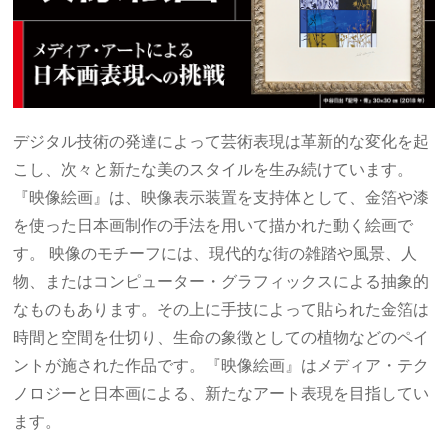
デジタル技術の発達によって芸術表現は革新的な変化を起
こし、次々と新たな美のスタイルを生み続けています。
『映像絵画』は、映像表示装置を支持体として、金箔や漆
を使った日本画制作の手法を用いて描かれた動く絵画で
す。 映像のモチーフには、現代的な街の雑踏や風景、人
物、またはコンピューター・グラフィックスによる抽象的
なものもあります。その上に手技によって貼られた金箔は
時間と空間を仕切り、生命の象徴としての植物などのペイ
ントが施された作品です。『映像絵画』はメディア・テク
ノロジーと日本画による、新たなアート表現を目指してい
ます。