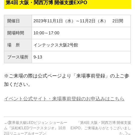
第4回 大阪・関西万博 開催支援EXPO
開催日
2023年11月1日（水）～11月2日（木） 2日間
開場時間
10:00～17:00
場 所
インテックス大阪2号館
ブース場所
9-13
※ご来場の際は公式ページより「来場事前登録」の上ご参
加ください。
イベント公式サイト・来場事前登録のお申込みはこちら
←
業界最大級LEDビジョン ショールー
「第4回 大阪・関西万博 開催支援
ム『浜松町LEDワークスタジオ』10月
EXPO」ご来場ありがとうございまし
2日リニューアルオープン
た。
→