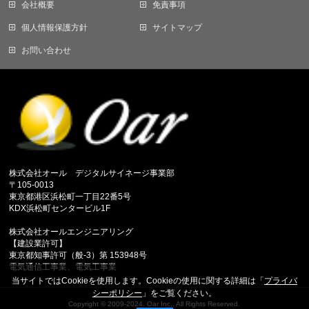
会社概要
免責事項
個人情報保護方針
サイトマップ
お問い合わせ
株式会社オール デジタルサイネージ事業部
〒105-0013
東京都港区浜松町一丁目22番5号
KDX浜松町センタービル1F
株式会社オールエンジニアリング
【建設業許可】
東京都知事許可（般-3）第 153948号
電気通信工事業、電気工事業
当サイトではCookieを使用します。Cookieの使用に関する詳細は「
プライバ
シーポリシー
」をご覧ください。
Copyright ©
2009-2024. Oar Inc,.
All Rights Reserved.