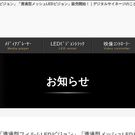
ジョン」「透過型メッシュLEDビジョン」販売開始！｜デジタルサイネージのことなら
ﾒﾃﾞｨｱﾌﾟﾚｰﾔｰ
LEDﾋﾞｼﾞｮﾝﾄﾗｯｸ
映像ｺﾝﾄﾛｰﾗｰ
Media player
LED rental
Video controller
お知らせ
透過型フィルムLEDビジョン」「透過型メッシュLED