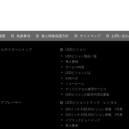
概要
免責事項
個人情報保護方針
サイトマップ
お問い合わ
タルサイネージトップ
LEDビジョン
LEDビジョン製品一覧
導入事例
サービス特長
LEDビジョンとは
お知らせ
ショールーム
デッドピクセル修理サービス
LEDビジョンの販売代理店募集
ィアプレーヤー
LEDビジョントラック レンタル
203インチ大型LEDビジョン搭載 1号車
220インチ大型LEDビジョン搭載 2号車
パブリックビューイング
導入事例