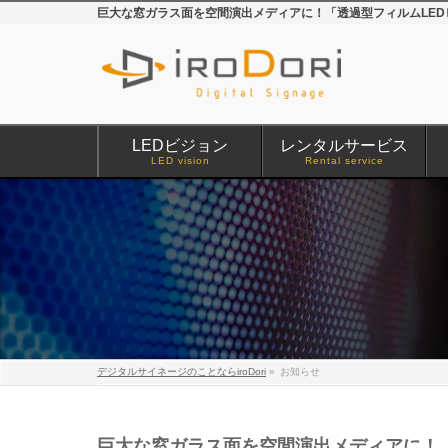
巨大な窓ガラス面を空間演出メディアに！「透過型フィルムLEDビ
LEDビジョン
レンタルサービス
LED vision
Rental service
デジタルサイネージのことならiroDori
»
お知らせ
巨大な窓ガラス面を空間演出メディアに！「