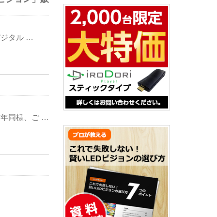
ジタル …
年同様、ご …
…