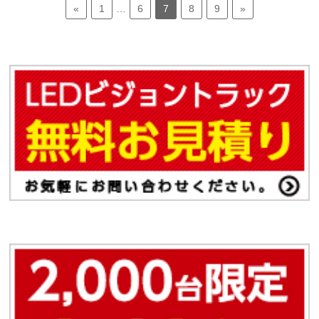
«
1
…
6
7
8
9
»