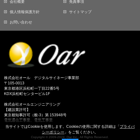
会社概要
免責事項
個人情報保護方針
サイトマップ
お問い合わせ
株式会社オール デジタルサイネージ事業部
〒105-0013
東京都港区浜松町一丁目22番5号
KDX浜松町センタービル1F
株式会社オールエンジニアリング
【建設業許可】
東京都知事許可（般-3）第 153948号
電気通信工事業、電気工事業
当サイトではCookieを使用します。Cookieの使用に関する詳細は「
プライバ
シーポリシー
」をご覧ください。
Copyright ©
2009-2024. Oar Inc,.
All Rights Reserved.