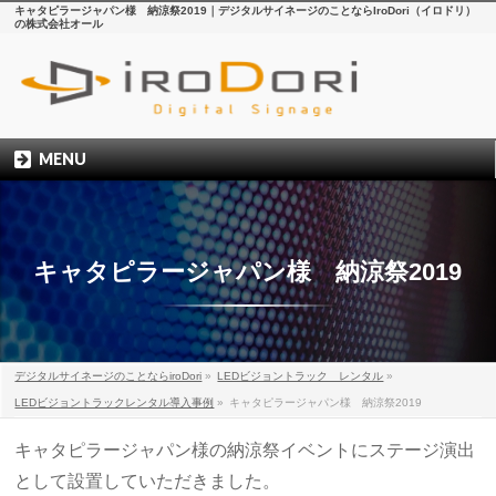
キャタピラージャパン様 納涼祭2019｜デジタルサイネージのことならIroDori（イロドリ）
の株式会社オール
MENU
キャタピラージャパン様 納涼祭2019
デジタルサイネージのことならiroDori
»
LEDビジョントラック レンタル
»
LEDビジョントラックレンタル導入事例
»
キャタピラージャパン様 納涼祭2019
キャタピラージャパン様の納涼祭イベントにステージ演出
として設置していただきました。