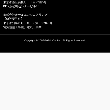
東京都港区浜松町一丁目22番5号
KDX浜松町センタービル1F
株式会社オールエンジニアリング
【建設業許可】
東京都知事許可（般-3）第 153948号
電気通信工事業、電気工事業
Copyright ©
2009-2024. Oar Inc,.
All Rights Reserved.