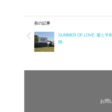
前の記事
SUMMER OF LOVE -愛と平
間-
お問