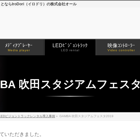
とならIroDori（イロドリ）の株式会社オール
ﾒﾃﾞｨｱﾌﾟﾚｰﾔｰ
LEDﾋﾞｼﾞｮﾝﾄﾗｯｸ
映像ｺﾝﾄﾛｰﾗｰ
Media player
LED rental
Video controller
MBA 吹田スタジアムフェスタ2
LEDビジョントラックレンタル導入事例
»
GAMBA 吹田スタジアムフェスタ2019
していただきました。