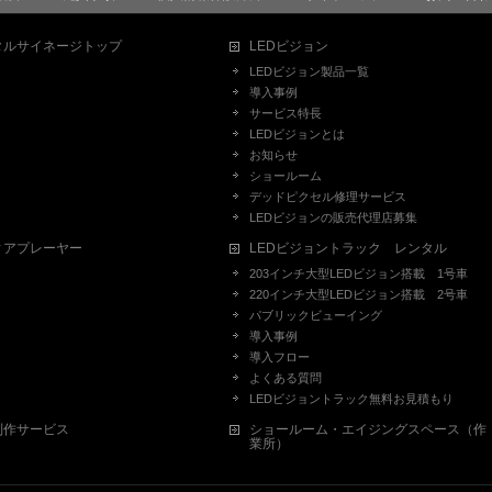
タルサイネージトップ
LEDビジョン
LEDビジョン製品一覧
導入事例
サービス特長
LEDビジョンとは
お知らせ
ショールーム
デッドピクセル修理サービス
LEDビジョンの販売代理店募集
ィアプレーヤー
LEDビジョントラック レンタル
203インチ大型LEDビジョン搭載 1号車
220インチ大型LEDビジョン搭載 2号車
パブリックビューイング
導入事例
導入フロー
よくある質問
LEDビジョントラック無料お見積もり
制作サービス
ショールーム・エイジングスペース（作
業所）