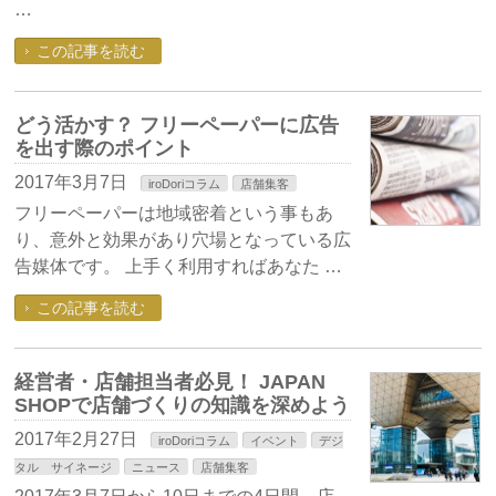
…
この記事を読む
どう活かす？ フリーペーパーに広告
を出す際のポイント
2017年3月7日
iroDoriコラム
店舗集客
フリーペーパーは地域密着という事もあ
り、意外と効果があり穴場となっている広
告媒体です。 上手く利用すればあなた …
この記事を読む
経営者・店舗担当者必見！ JAPAN
SHOPで店舗づくりの知識を深めよう
2017年2月27日
iroDoriコラム
イベント
デジ
タル サイネージ
ニュース
店舗集客