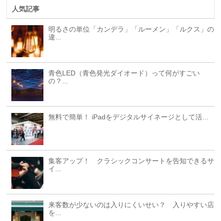
人気記事
明るさの単位「カンデラ」「ルーメン」「ルクス」の
違...
青色LED（青色発光ダイオード）って何がすごい
の？...
無料で簡単！ iPadをデジタルサイネージとして活...
集客アップ！ クラシックコンサートを告知できるサ
イ...
来客数が少ないのは入りにくいせい？ 入りやすい店
を...