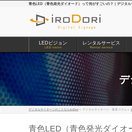
青色LED（青色発光ダイオード）って何がすごいの？｜デジタルサ
LEDビジョン
レンタルサービス
LED vision
Rental service
デ
デジタルサイネージのことならiroDori
»
デジタルサイネージ・集客コラム
»
青色LED（青色発光ダイ