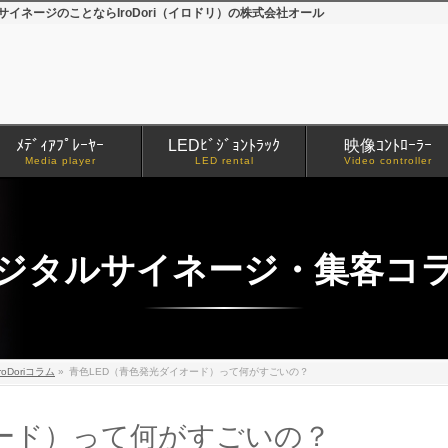
イネージのことならIroDori（イロドリ）の株式会社オール
ﾒﾃﾞｨｱﾌﾟﾚｰﾔｰ
LEDﾋﾞｼﾞｮﾝﾄﾗｯｸ
映像ｺﾝﾄﾛｰﾗｰ
Media player
LED rental
Video controller
ジタルサイネージ・集客コ
iroDoriコラム
»
青色LED（青色発光ダイオード）って何がすごいの？
オード）って何がすごいの？