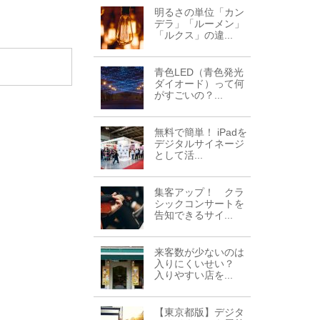
明るさの単位「カン
デラ」「ルーメン」
「ルクス」の違...
青色LED（青色発光
ダイオード）って何
がすごいの？...
無料で簡単！ iPadを
デジタルサイネージ
として活...
集客アップ！ クラ
シックコンサートを
告知できるサイ...
来客数が少ないのは
入りにくいせい？
入りやすい店を...
【東京都版】デジタ