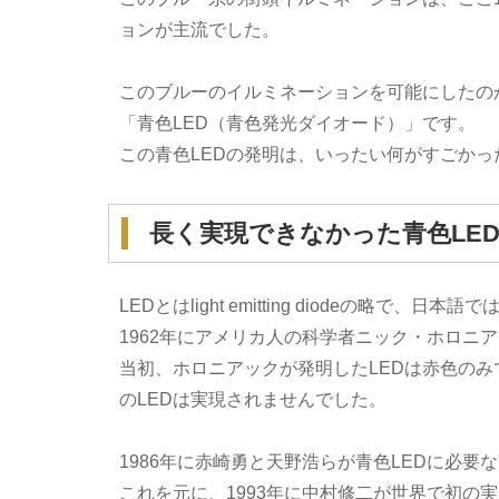
ョンが主流でした。
このブルーのイルミネーションを可能にしたの
「青色LED（青色発光ダイオード）」です。
この青色LEDの発明は、いったい何がすごかっ
長く実現できなかった青色LE
LEDとはlight emitting diodeの略で
1962年にアメリカ人の科学者ニック・ホロニ
当初、ホロニアックが発明したLEDは赤色のみ
のLEDは実現されませんでした。
1986年に赤崎勇と天野浩らが青色LEDに必
これを元に、1993年に中村修二が世界で初の