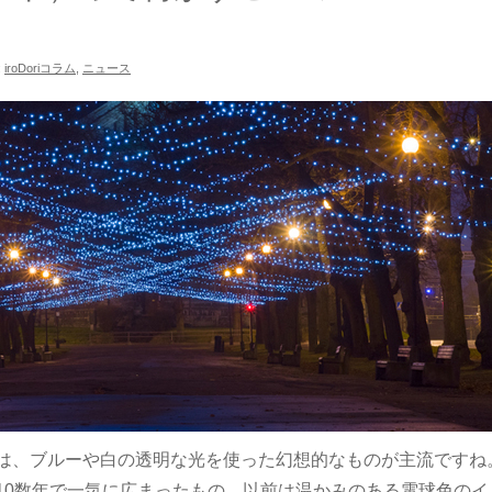
:
iroDoriコラム
,
ニュース
は、ブルーや白の透明な光を使った幻想的なものが主流ですね
10数年で一気に広まったもの。以前は温かみのある電球色のイ