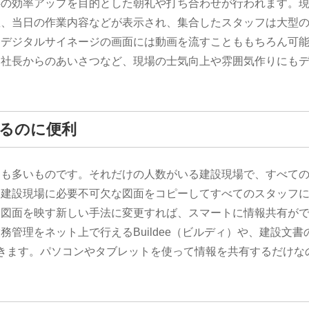
事の効率アップを目的とした朝礼や打ち合わせが行われます。
数、当日の作業内容などが表示され、集合したスタッフは大型
。デジタルサイネージの画面には動画を流すことももちろん可
い社長からのあいさつなど、現場の士気向上や雰囲気作りにも
るのに便利
とも多いものです。それだけの人数がいる建設現場で、すべて
。建設現場に必要不可欠な図面をコピーしてすべてのスタッフ
に図面を映す新しい手法に変更すれば、スマートに情報共有が
管理をネット上で行えるBuildee（ビルディ）や、建設文書
できます。パソコンやタブレットを使って情報を共有するだけな