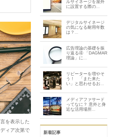
ルサイネージを屋外
に設置する際の...
デジタルサイネージ
の気になる耐用年数
は？...
広告理論の基礎を振
り返る④ 「DAGMAR
理論」に...
リピーターを増やそ
う！ 「また来た
い」と思わせるお...
メディアファサード
ってなに？ 意外と身
近な活用場所...
文言を表示した
イディア次第で
新着記事