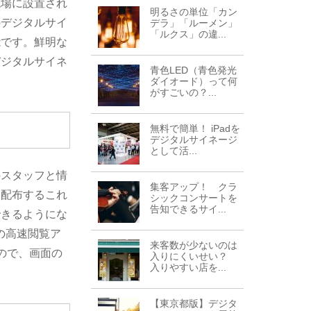
現場に設置され
明るさの単位「カン
のデジタルサイ
デラ」「ルーメン」
「ルクス」の違...
能です。鮮明な
デジタルサイネ
青色LED（青色発光
ダイオード）って何
がすごいの？...
無料で簡単！ iPadを
デジタルサイネージ
として活...
のスタッフと情
集客アップ！ クラ
に配布するこれ
シックコンサートを
告知できるサイ...
できるようにな
の高速閲覧ア
来客数が少ないのは
ので、画面の
入りにくいせい？
入りやすい店を...
【東京都版】デジタ