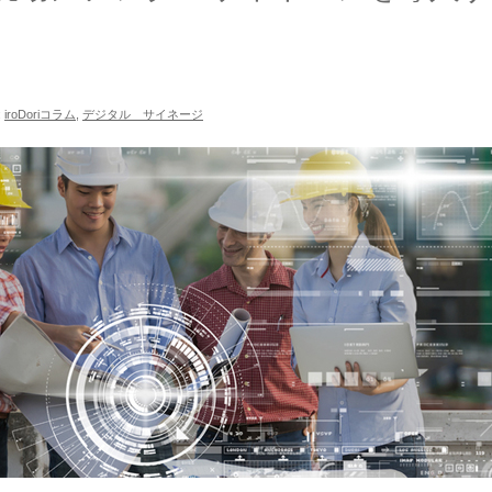
:
iroDoriコラム
,
デジタル サイネージ