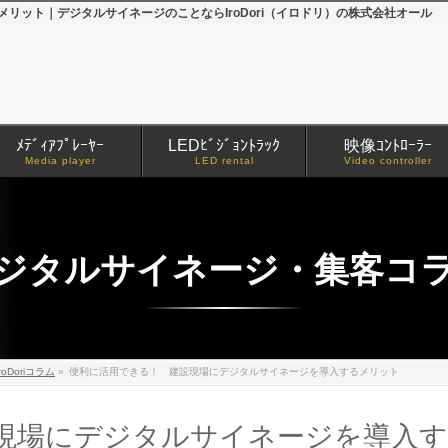
リット｜デジタルサイネージのことならIroDori（イロドリ）の株式会社オール
ﾒﾃﾞｨｱﾌﾟﾚｰﾔｰ
LEDﾋﾞｼﾞｮﾝﾄﾗｯｸ
映像ｺﾝﾄﾛｰﾗｰ
Media player
LED rental
Video controller
ジタルサイネージ・集客コ
iroDoriコラム
»
便利に活用できる！ 建設現場にデジタルサイネージを導入するメリット
現場にデジタルサイネージを導入