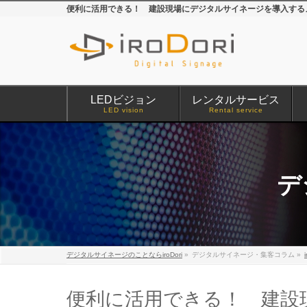
便利に活用できる！ 建設現場にデジタルサイネージを導入するメ
LEDビジョン
レンタルサービス
LED vision
Rental service
デ
デジタルサイネージのことならiroDori
»
デジタルサイネージ・集客コラム
»
便利に活用できる！ 建設