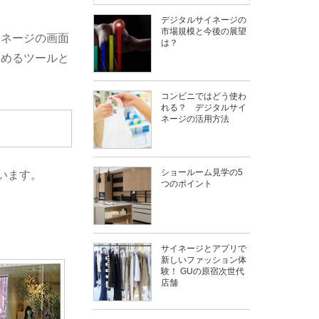
デジタルサイネージの
市場規模と今後の展望
イネージの画面
は？
高めるツールと
コンビニではどう使わ
れる？ デジタルサイ
ネージの活用方法
ショールーム見学の5
います。
つのポイント
サイネージとアプリで
新しいファッション体
験！ GUの原宿次世代
店舗