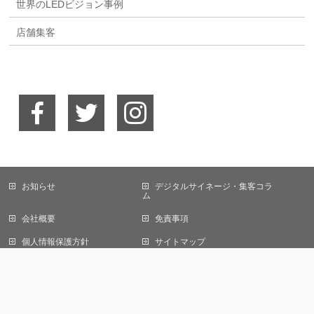
世界のLEDビジョン事例
店舗集客
お知らせ
デジタルサイネージ・集客コラ
当サイトではCookieを使用します。Cookieの使用に関する詳細は「
プライバ
ム
シーポリシー
」をご覧ください。
会社概要
免責事項
OK
個人情報保護方針
サイトマップ
お問い合わせ