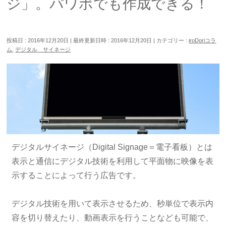
ジ」。パワポでも作成できる！
投稿日 : 2016年12月20日
最終更新日時 : 2016年12月20日
カテゴリー :
iroDoriコラ
ム
,
デジタル サイネージ
デジタルサイネージ（Digital Signage＝電子看板）とは
表示と通信にデジタル技術を利用して平面物に映像を表
示することによって行う広告です。
デジタル技術を用いて表示させるため、秒単位で表示内
容を切り替えたり、動画表示を行うことなども可能で、