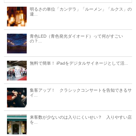
明るさの単位「カンデラ」「ルーメン」「ルクス」の
違...
青色LED（青色発光ダイオード）って何がすごい
の？...
無料で簡単！ iPadをデジタルサイネージとして活...
集客アップ！ クラシックコンサートを告知できるサ
イ...
来客数が少ないのは入りにくいせい？ 入りやすい店
を...