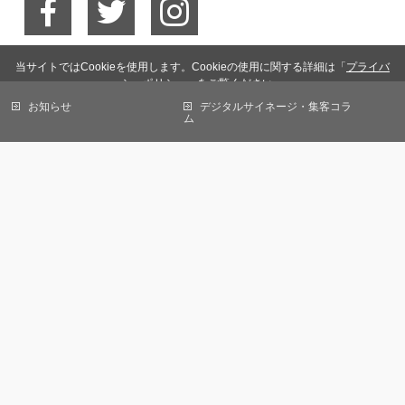
当サイトではCookieを使用します。Cookieの使用に関する詳細は「
プライバ
シーポリシー
」をご覧ください。
お知らせ
デジタルサイネージ・集客コラ
OK
ム
会社概要
免責事項
個人情報保護方針
サイトマップ
お問い合わせ
株式会社オール デジタルサイネージ事業部
〒105-0013
東京都港区浜松町一丁目22番5号