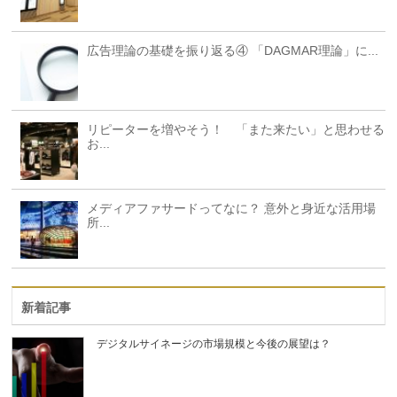
広告理論の基礎を振り返る④ 「DAGMAR理論」に...
リピーターを増やそう！ 「また来たい」と思わせる
お...
メディアファサードってなに？ 意外と身近な活用場
所...
新着記事
デジタルサイネージの市場規模と今後の展望は？