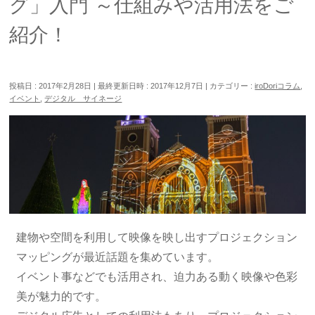
グ」入門 ～仕組みや活用法をご
紹介！
投稿日 : 2017年2月28日
最終更新日時 : 2017年12月7日
カテゴリー :
iroDoriコラム
,
イベント
,
デジタル サイネージ
建物や空間を利用して映像を映し出すプロジェクション
マッピングが最近話題を集めています。
イベント事などでも活用され、迫力ある動く映像や色彩
美が魅力的です。