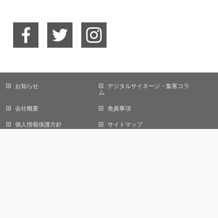
お知らせ
デジタルサイネージ・集客コラ
当サイトではCookieを使用します。Cookieの使用に関する詳細は「
プライバ
ム
シーポリシー
」をご覧ください。
会社概要
免責事項
OK
個人情報保護方針
サイトマップ
お問い合わせ