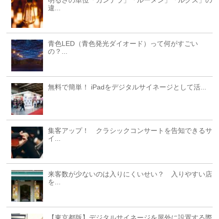
明るさの単位「カンデラ」「ルーメン」「ルクス」の
違...
青色LED（青色発光ダイオード）って何がすごい
の？...
無料で簡単！ iPadをデジタルサイネージとして活...
集客アップ！ クラシックコンサートを告知できるサ
イ...
来客数が少ないのは入りにくいせい？ 入りやすい店
を...
【東京都版】デジタルサイネージを屋外に設置する際