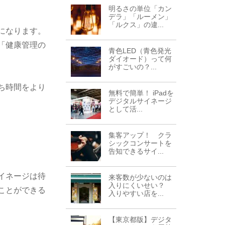
明るさの単位「カン
デラ」「ルーメン」
「ルクス」の違...
になります。
「健康管理の
青色LED（青色発光
ダイオード）って何
がすごいの？...
ち時間をより
無料で簡単！ iPadを
デジタルサイネージ
として活...
集客アップ！ クラ
シックコンサートを
告知できるサイ...
イネージは待
来客数が少ないのは
入りにくいせい？
ことができる
入りやすい店を...
【東京都版】デジタ