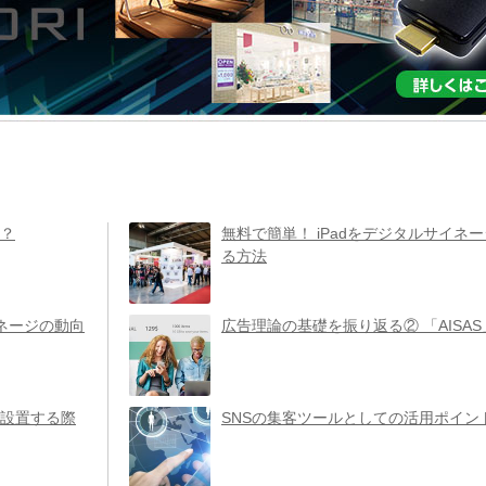
？
無料で簡単！ iPadをデジタルサイネ
る方法
イネージの動向
広告理論の基礎を振り返る② 「AISA
設置する際
SNSの集客ツールとしての活用ポイン