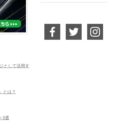
ージとして活用す
S」とは？
ト3選