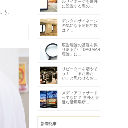
ルサイネージを屋外
に設置する際の...
ょう。
デジタルサイネージ
の気になる耐用年数
は？...
広告理論の基礎を振
り返る④ 「DAGMAR
理論」に...
リピーターを増やそ
う！ 「また来た
い」と思わせるお...
メディアファサード
ってなに？ 意外と身
近な活用場所...
新着記事