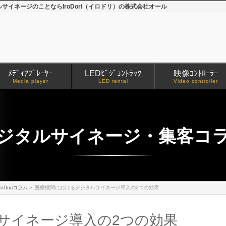
イネージのことならIroDori（イロドリ）の株式会社オール
ﾒﾃﾞｨｱﾌﾟﾚｰﾔｰ
LEDﾋﾞｼﾞｮﾝﾄﾗｯｸ
映像ｺﾝﾄﾛｰﾗｰ
Media player
LED rental
Video controller
ジタルサイネージ・集客コ
iroDoriコラム
»
医療機関におけるデジタルサイネージ導入の2つの効果
サイネージ導入の2つの効果