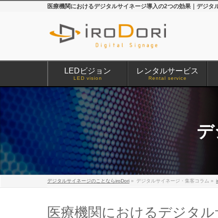
医療機関におけるデジタルサイネージ導入の2つの効果｜デジタルサ
LEDビジョン
レンタルサービス
LED vision
Rental service
デ
デジタルサイネージのことならiroDori
»
デジタルサイネージ・集客コラム
»
医療機関におけるデジタル