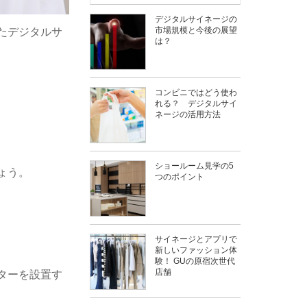
デジタルサイネージの
市場規模と今後の展望
たデジタルサ
は？
コンビニではどう使わ
れる？ デジタルサイ
ネージの活用方法
ショールーム見学の5
ょう。
つのポイント
サイネージとアプリで
新しいファッション体
験！ GUの原宿次世代
店舗
ターを設置す