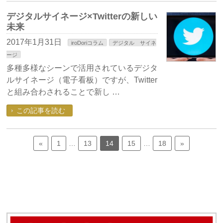
デジタルサイネージ×Twitterの新しい
未来
2017年1月31日
iroDoriコラム
デジタル サイネ
ージ
多種多様なシーンで活用されているデジタ
ルサイネージ（電子看板）ですが、Twitter
と組み合わされることで新し …
この記事を読む
«
1
…
13
14
15
…
18
»