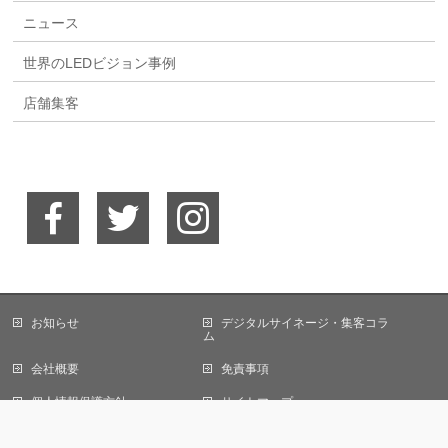
ニュース
世界のLEDビジョン事例
店舗集客
当サイトではCookieを使用します。Cookieの使用に関する詳細は「
プライバ
お知らせ
デジタルサイネージ・集客コラ
シーポリシー
」をご覧ください。
ム
会社概要
免責事項
OK
個人情報保護方針
サイトマップ
お問い合わせ