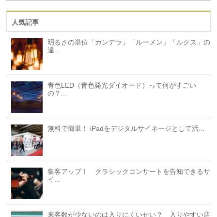
人気記事
明るさの単位「カンデラ」「ルーメン」「ルクス」の
違...
青色LED（青色発光ダイオード）って何がすごい
の？...
無料で簡単！ iPadをデジタルサイネージとして活...
集客アップ！ クラシックコンサートを告知できるサ
イ...
来客数が少ないのは入りにくいせい？ 入りやすい店