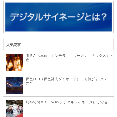
人気記事
明るさの単位「カンデラ」「ルーメン」「ルクス」の
違...
青色LED（青色発光ダイオード）って何がすごい
の？...
無料で簡単！ iPadをデジタルサイネージとして活...