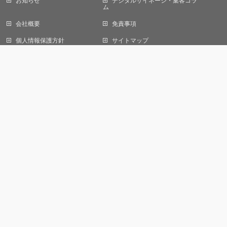
お知らせ
デジタルサイネージ・集客コラ
当サイトではCookieを使用します。Cookieの使用に関する詳細は「
プライバ
ム
シーポリシー
」をご覧ください。
会社概要
免責事項
OK
個人情報保護方針
サイトマップ
お問い合わせ
株式会社オール デジタルサイネージ事業部
〒105-0013
東京都港区浜松町一丁目22番5号
KDX浜松町センタービル1F
株式会社オールエンジニアリング
【建設業許可】
東京都知事許可（般-3）第 153948号
電気通信工事業、電気工事業