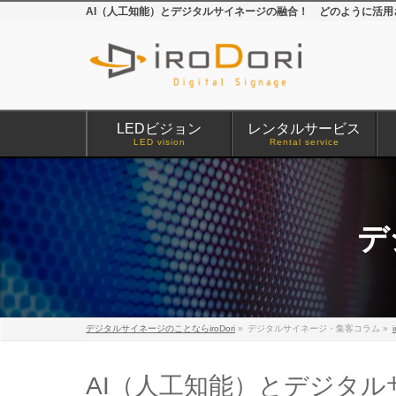
AI（人工知能）とデジタルサイネージの融合！ どのように活用さ
LEDビジョン
レンタルサービス
LED vision
Rental service
デ
デジタルサイネージのことならiroDori
»
デジタルサイネージ・集客コラム
»
AI（人工知能）とデジタ