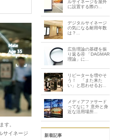
ルサイネージを屋外
に設置する際の...
デジタルサイネージ
の気になる耐用年数
は？...
広告理論の基礎を振
り返る④ 「DAGMAR
理論」に...
リピーターを増やそ
う！ 「また来た
い」と思わせるお...
メディアファサード
ってなに？ 意外と身
近な活用場所...
ります。
ルサイネージ
新着記事