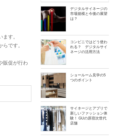
デジタルサイネージの
市場規模と今後の展望
は？
います。
コンビニではどう使わ
からです。
れる？ デジタルサイ
ネージの活用方法
や販促が行わ
ショールーム見学の5
つのポイント
サイネージとアプリで
新しいファッション体
験！ GUの原宿次世代
店舗