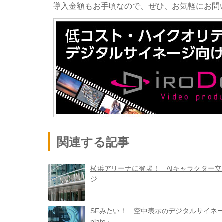
導入金額もお手頃なので、ぜひ、お気軽にお問
関連する記事
横浜アリーナに登場！ AIキャラクター
ジ
SFみたい！ 空中表示のデジタルサイネー
plate」