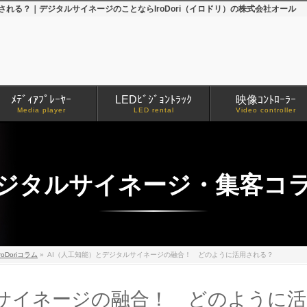
れる？｜デジタルサイネージのことならIroDori（イロドリ）の株式会社オール
ﾒﾃﾞｨｱﾌﾟﾚｰﾔｰ
LEDﾋﾞｼﾞｮﾝﾄﾗｯｸ
映像ｺﾝﾄﾛｰﾗｰ
Media player
LED rental
Video controller
ジタルサイネージ・集客コ
iroDoriコラム
»
AI（人工知能）とデジタルサイネージの融合！ どのように活用される？
ルサイネージの融合！ どのように