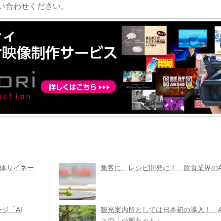
い合わせください。
立体サイネー
集客に、レシピ開発に！ 飲食業界のA
ジ「AI
観光案内所としては日本初の導入！ A
ュの「小梅ちゃん」