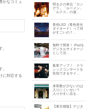
豊かなコミュ
明るさの単位「カン
デラ」「ルーメン」
「ルクス」の違...
青色LED（青色発光
ダイオード）って何
がすごいの？...
無料で簡単！ iPadを
す。
デジタルサイネージ
として活...
。
集客アップ！ クラ
す。
シックコンサートを
告知できるサイ...
けに対応する
来客数が少ないのは
入りにくいせい？
入りやすい店を...
【東京都版】デジタ