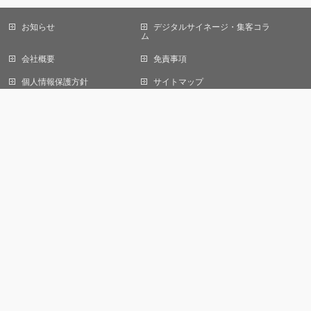
お知らせ
デジタルサイネージ・集客コラ
当サイトではCookieを使用します。Cookieの使用に関する詳細は「
プライバ
ム
シーポリシー
」をご覧ください。
会社概要
免責事項
OK
個人情報保護方針
サイトマップ
お問い合わせ
株式会社オール デジタルサイネージ事業部
〒105-0013
東京都港区浜松町一丁目22番5号
KDX浜松町センタービル1F
株式会社オールエンジニアリング
【建設業許可】