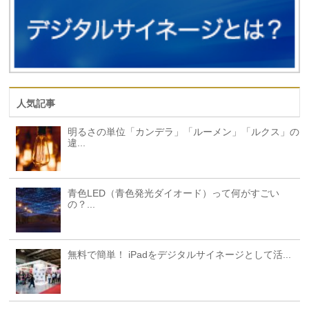
人気記事
明るさの単位「カンデラ」「ルーメン」「ルクス」の
違...
青色LED（青色発光ダイオード）って何がすごい
の？...
無料で簡単！ iPadをデジタルサイネージとして活...