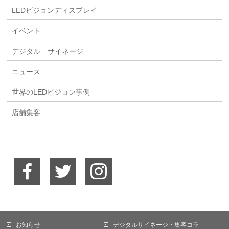
LEDビジョンディスプレイ
イベント
デジタル サイネージ
ニュース
世界のLEDビジョン事例
店舗集客
お知らせ
デジタルサイネージ・集客コラ
当サイトではCookieを使用します。Cookieの使用に関する詳細は「
プライバ