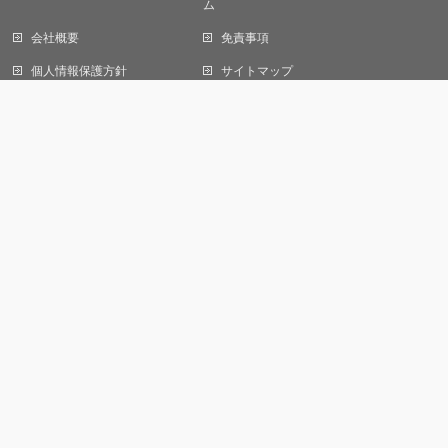
ム
シーポリシー
」をご覧ください。
会社概要
免責事項
OK
個人情報保護方針
サイトマップ
お問い合わせ
株式会社オール デジタルサイネージ事業部
〒105-0013
東京都港区浜松町一丁目22番5号
KDX浜松町センタービル1F
株式会社オールエンジニアリング
【建設業許可】
東京都知事許可（般-3）第 153948号
電気通信工事業、電気工事業