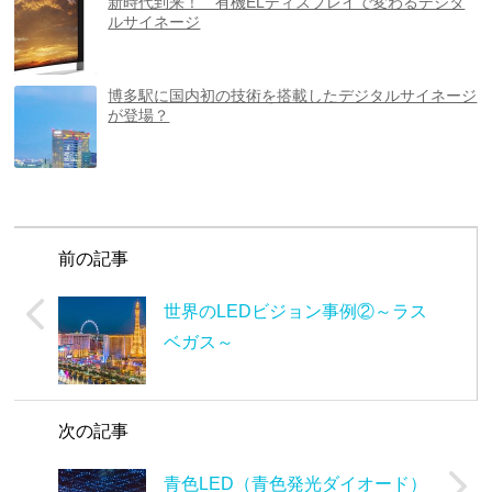
新時代到来！ 有機ELディスプレイで変わるデジタ
ルサイネージ
博多駅に国内初の技術を搭載したデジタルサイネージ
が登場？
前の記事
世界のLEDビジョン事例②～ラス
ベガス～
次の記事
青色LED（青色発光ダイオード）