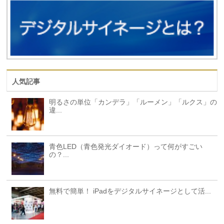
人気記事
明るさの単位「カンデラ」「ルーメン」「ルクス」の
違...
青色LED（青色発光ダイオード）って何がすごい
の？...
無料で簡単！ iPadをデジタルサイネージとして活...