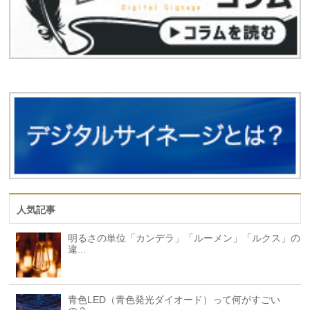
人気記事
明るさの単位「カンデラ」「ルーメン」「ルクス」の
違...
青色LED（青色発光ダイオード）って何がすごい