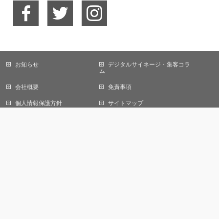
お知らせ
デジタルサイネージ・集客コラ
当サイトではCookieを使用します。Cookieの使用に関する詳細は「
プライバ
ム
シーポリシー
」をご覧ください。
会社概要
免責事項
OK
個人情報保護方針
サイトマップ
お問い合わせ
株式会社オール デジタルサイネージ事業部
〒105-0013