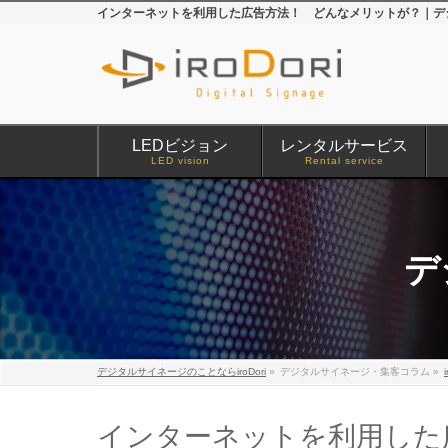
インターネットを利用した広告方法！ どんなメリットが？｜デジタ
LEDビジョン
レンタルサービス
LED vision
Rental service
デ
デジタルサイネージのことならiroDori
»
デジタルサイネージ・集客コラム
»
インターネットを利用した