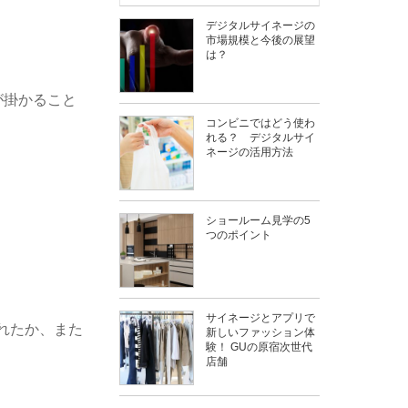
デジタルサイネージの
市場規模と今後の展望
は？
が掛かること
コンビニではどう使わ
れる？ デジタルサイ
ネージの活用方法
ショールーム見学の5
つのポイント
サイネージとアプリで
れたか、また
新しいファッション体
験！ GUの原宿次世代
店舗