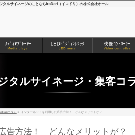
ルサイネージのことならIroDori（イロドリ）の株式会社オール
ﾒﾃﾞｨｱﾌﾟﾚｰﾔｰ
LEDﾋﾞｼﾞｮﾝﾄﾗｯｸ
映像ｺﾝﾄﾛｰﾗｰ
Media player
LED rental
Video controller
ジタルサイネージ・集客コ
iroDoriコラム
»
インターネットを利用した広告方法！ どんなメリットが？
広告方法！ どんなメリットが？