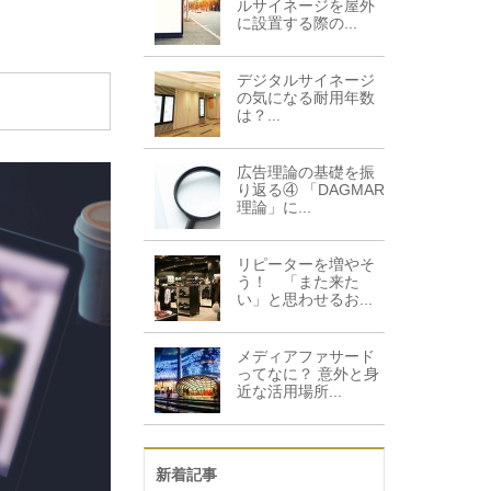
ルサイネージを屋外
に設置する際の...
デジタルサイネージ
の気になる耐用年数
は？...
広告理論の基礎を振
り返る④ 「DAGMAR
理論」に...
リピーターを増やそ
う！ 「また来た
い」と思わせるお...
メディアファサード
ってなに？ 意外と身
近な活用場所...
新着記事