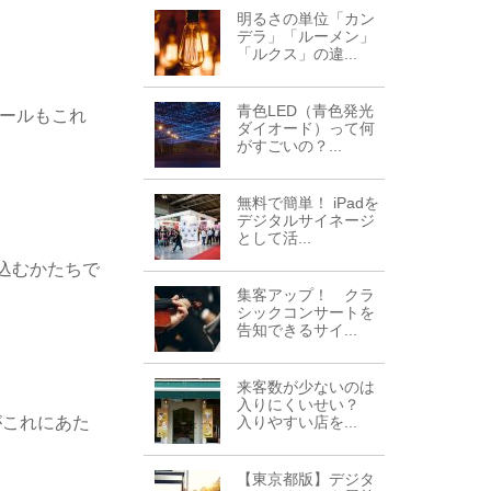
明るさの単位「カン
デラ」「ルーメン」
「ルクス」の違...
青色LED（青色発光
メールもこれ
ダイオード）って何
がすごいの？...
無料で簡単！ iPadを
デジタルサイネージ
として活...
込むかたちで
集客アップ！ クラ
シックコンサートを
告知できるサイ...
来客数が少ないのは
入りにくいせい？
がこれにあた
入りやすい店を...
【東京都版】デジタ