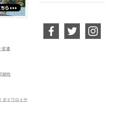
史と変遷
可能性
！ダイワロイヤ