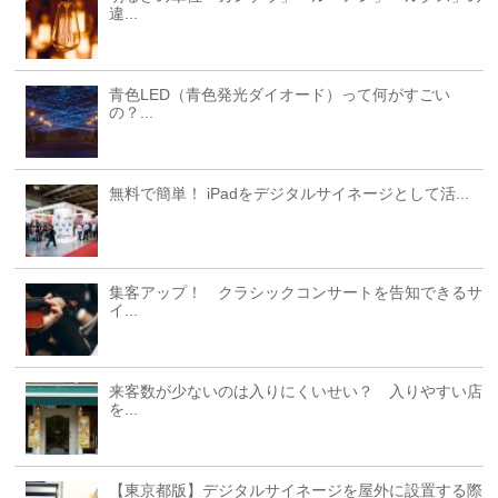
違...
青色LED（青色発光ダイオード）って何がすごい
の？...
無料で簡単！ iPadをデジタルサイネージとして活...
集客アップ！ クラシックコンサートを告知できるサ
イ...
来客数が少ないのは入りにくいせい？ 入りやすい店
を...
【東京都版】デジタルサイネージを屋外に設置する際