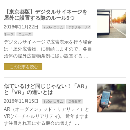
【東京都版】デジタルサイネージを
屋外に設置する際のルール5つ
2016年11月22日
iroDoriコラム
デジタル サイ
ネージ
ニュース
デジタルサイネージで広告表示を行う場合
は「屋外広告物」に街頭しますので、各自
治体の屋外広告物条例に従い設置する …
この記事を読む
似ているけど同じじゃない！「AR」
と「VR」の違いとは
2016年11月15日
iroDoriコラム
店舗集客
AR（オーグメンテッド・リアリティ）と
VR(バーチャルリアリティ)。 近年ますま
す注目され耳にする機会の増えた …