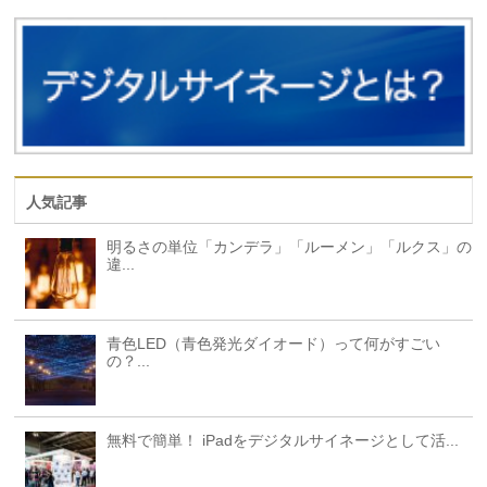
人気記事
明るさの単位「カンデラ」「ルーメン」「ルクス」の
違...
青色LED（青色発光ダイオード）って何がすごい
の？...
無料で簡単！ iPadをデジタルサイネージとして活...